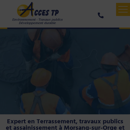
ACCUEIL
ASSAINISSEMENT
VOIRIE
AVIS CLIENT
CONTACT
Expert en Terrassement, travaux publics
et assainissement à Morsang-sur-Orge et