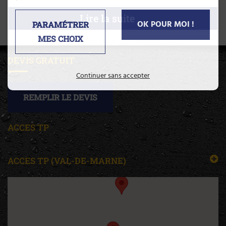
Nous sommes très heureux des travaux effectués par
Lire la suite
OK POUR MOI !
PARAMÉTRER
Acces-TP et les recommandons vivement.
MES CHOIX
Un grand merci à tous, et à tous les niveaux, sur place
DEVIS GRATUIT
comme en interne
Continuer sans accepter
REMPLIR LE DEVIS
ACCES TP
ACCES TP (VAL-DE-MARNE)