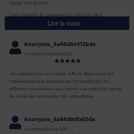
Equipe tres discrète.
Leurs matériels et camionnettes sont quasi neuf.
Lire la suite
tres bonnes gestion des travaux en domaine publique.
Rien a redire après les travaux sauf Merci.
Anonyme_6a44d8e012bda
Le mardi 07 décembre 2021
Très satisfait pour un chantier difficile. Nous avons été
impressionnés par l'organisation "chronomètrée" des
différents intervenants qui a permis une exécution rapide
du travail par une équipe très sympathique.
Anonyme_6a44d8dfa02da
Le vendredi 04 juin 2021