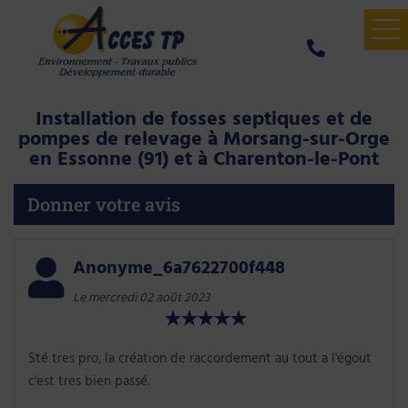
ACCUEIL
Installation de fosses septiques et de
ASSAINISSEMENT
pompes de relevage à Morsang-sur-Orge
en Essonne (91) et à Charenton-le-Pont
VOIRIE
Donner votre avis
AVIS CLIENT
CONTACT
Anonyme_6a7622700f448
Le mercredi 02 août 2023
Sté tres pro, la création de raccordement au tout a l'égout
c'est tres bien passé.